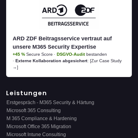
ARD ZDF Beitragsservice vertraut auf
unsere M365 Security Expertise
+45 %
Secure Score ·
DSGVO-Audit
bestanden
·
Externe Kollaboration abgesichert
:
[Zur Case Study
→]
Leistungen
Erstgespräch - M365 Security & Härtung
Microsoft 365 Consulting
M 365 Compliance & Hardening
Microsoft Office 365 Migration
Microsoft Intune Consulting