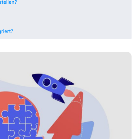
tellen?
riert?