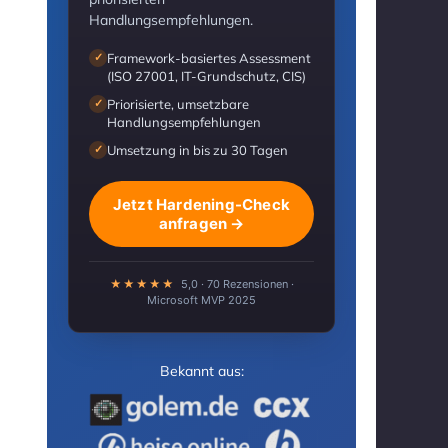
Handlungsempfehlungen.
Framework-basiertes Assessment
✓
(ISO 27001, IT-Grundschutz, CIS)
Priorisierte, umsetzbare
✓
Handlungsempfehlungen
Umsetzung in bis zu 30 Tagen
✓
Jetzt Hardening-Check
anfragen →
★★★★★
5,0 · 70 Rezensionen ·
Microsoft MVP 2025
Bekannt aus: