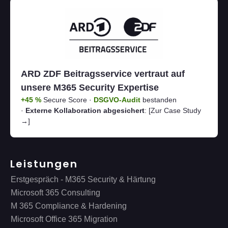
ARD ZDF Beitragsservice vertraut auf
unsere M365 Security Expertise
+45 %
Secure Score ·
DSGVO-Audit
bestanden
·
Externe Kollaboration abgesichert
:
[Zur Case Study
→]
Leistungen
Erstgespräch - M365 Security & Härtung
Microsoft 365 Consulting
M 365 Compliance & Hardening
Microsoft Office 365 Migration