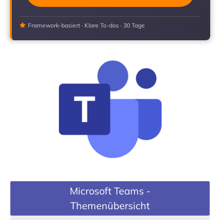
Framework-basiert · Klare To-dos · 30 Tage
Microsoft Teams -
Themenübersicht