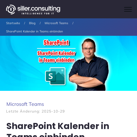
Startseite
/
Blog
/
Microsoft Teams
/
SharePoint Kalender in Teams einbinden
Microsoft Teams
Letzte Änderung:
2025-10-29
SharePoint Kalender in