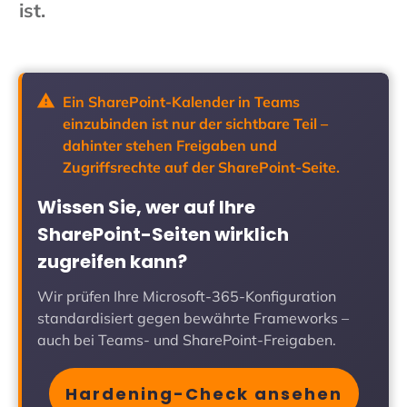
ist.
Ein SharePoint-Kalender in Teams
einzubinden ist nur der sichtbare Teil –
dahinter stehen Freigaben und
Zugriffsrechte auf der SharePoint-Seite.
Wissen Sie, wer auf Ihre
SharePoint-Seiten wirklich
zugreifen kann?
Wir prüfen Ihre Microsoft-365-Konfiguration
standardisiert gegen bewährte Frameworks –
auch bei Teams- und SharePoint-Freigaben.
Hardening-Check ansehen