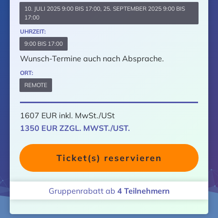
10. JULI 2025 9:00 BIS 17:00, 25. SEPTEMBER 2025 9:00 BIS
17:00
UHRZEIT:
9:00 BIS 17:00
Wunsch-Termine auch nach Absprache.
ORT:
REMOTE
1607 EUR inkl. MwSt./USt
1350 EUR ZZGL. MWST./UST.
Ticket(s) reservieren
Gruppenrabatt ab
4
Teilnehmern