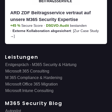
ARD ZDF Beitragsservice vertraut auf
unsere M365 Security Expertise
+45 %
Secure Score ·
DSGVO-Audit
bestanden
·
Externe Kollaboration abgesichert
:
[Zur Case Study
→]
Leistungen
Erstgespräch - M365 Security & Härtung
Microsoft 365 Consulting
M 365 Compliance & Hardening
Microsoft Office 365 Migration
Microsoft Intune Consulting
M365 Security Blog
Autopilot