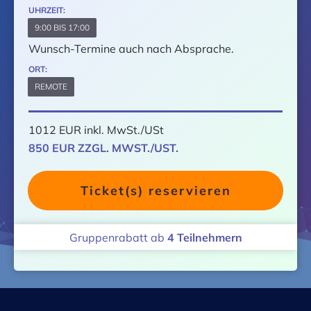
UHRZEIT:
9:00 BIS 17:00
Wunsch-Termine auch nach Absprache.
ORT:
REMOTE
1012 EUR inkl. MwSt./USt
850 EUR ZZGL. MWST./UST.
Ticket(s) reservieren
Gruppenrabatt ab
4
Teilnehmern