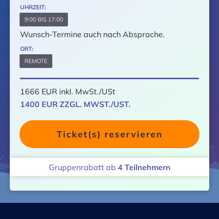
UHRZEIT:
9:00 BIS 17:00
Wunsch-Termine auch nach Absprache.
ORT:
REMOTE
1666 EUR inkl. MwSt./USt
1400 EUR ZZGL. MWST./UST.
Ticket(s) reservieren
Gruppenrabatt ab
4
Teilnehmern