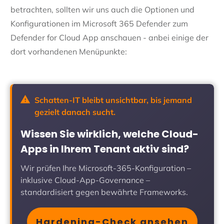
betrachten, sollten wir uns auch die Optionen und
Konfigurationen im Microsoft 365 Defender zum
Defender for Cloud App anschauen - anbei einige der
dort vorhandenen Menüpunkte:
Schatten-IT bleibt unsichtbar, bis jemand
gezielt danach sucht.
Wissen Sie wirklich, welche Cloud-
Apps in Ihrem Tenant aktiv sind?
Wir prüfen Ihre Microsoft-365-Konfiguration –
inklusive Cloud-App-Governance –
standardisiert gegen bewährte Frameworks.
Hardening-Check ansehen