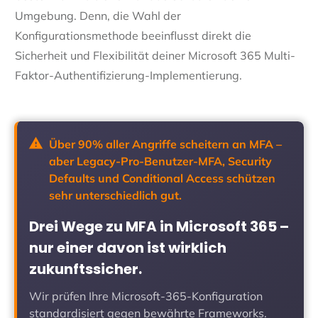
Umgebung. Denn, die Wahl der
Konfigurationsmethode beeinflusst direkt die
Sicherheit und Flexibilität deiner Microsoft 365 Multi-
Faktor-Authentifizierung-Implementierung.
Über 90% aller Angriffe scheitern an MFA –
aber Legacy-Pro-Benutzer-MFA, Security
Defaults und Conditional Access schützen
sehr unterschiedlich gut.
Drei Wege zu MFA in Microsoft 365 –
nur einer davon ist wirklich
zukunftssicher.
Wir prüfen Ihre Microsoft-365-Konfiguration
standardisiert gegen bewährte Frameworks.