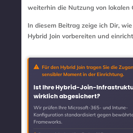
weiterhin die Nutzung von lokalen 
In diesem Beitrag zeige ich Dir, wi
Hybrid Join vorbereiten und einrich
Für den Hybrid Join tragen Sie die Zuga
sensibler Moment in der Einrichtung.
Ist Ihre Hybrid-Join-Infrastrukt
wirklich abgesichert?
Wir prüfen Ihre Microsoft-365- und Intune-
Konfiguration standardisiert gegen bewährt
Frameworks.