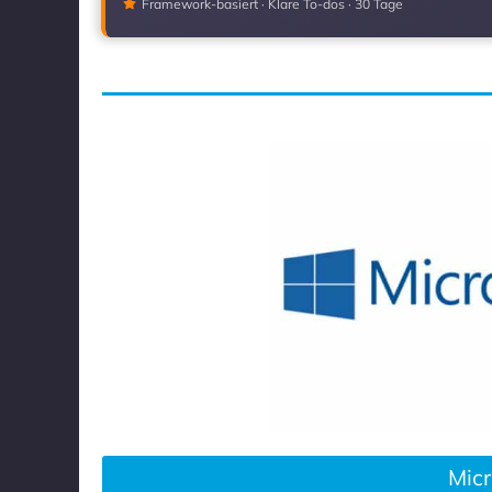
Framework-basiert · Klare To-dos · 30 Tage
Micr