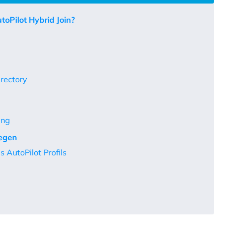
oPilot Hybrid Join?
irectory
ung
legen
 AutoPilot Profils