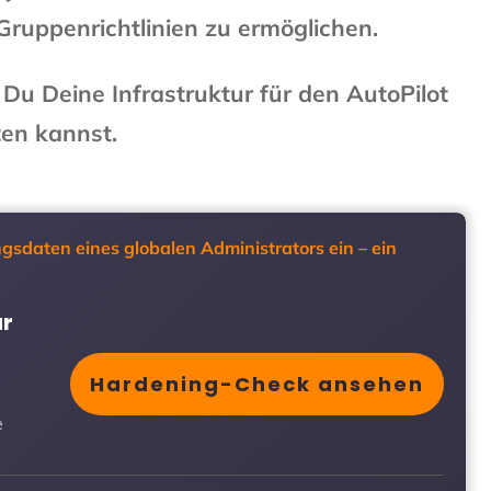
Gruppenrichtlinien zu ermöglichen.
e Du Deine Infrastruktur für den AutoPilot
ten kannst.
ngsdaten eines globalen Administrators ein – ein
ur
Hardening-Check ansehen
e