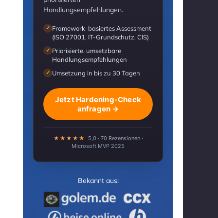
Handlungsempfehlungen.
Framework-basiertes Assessment
✓
(ISO 27001, IT-Grundschutz, CIS)
Priorisierte, umsetzbare
✓
Handlungsempfehlungen
Umsetzung in bis zu 30 Tagen
✓
Jetzt Hardening-Check
anfragen →
★★★★★
5,0 · 70 Rezensionen ·
Microsoft MVP 2025
Bekannt aus: