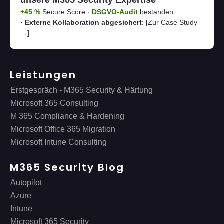
unsere M365 Security Expertise
+45 %
Secure Score ·
DSGVO-Audit
bestanden
·
Externe Kollaboration abgesichert
:
[Zur Case Study
→]
Leistungen
Erstgespräch - M365 Security & Härtung
Microsoft 365 Consulting
M 365 Compliance & Hardening
Microsoft Office 365 Migration
Microsoft Intune Consulting
M365 Security Blog
Autopilot
Azure
Intune
Microsoft 365 Security