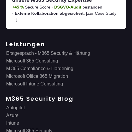
unsere M365 Security Expertise
+45 %
Secure Score ·
DSGVO-Audit
bestanden
·
Externe Kollaboration abgesichert
:
[Zur Case Study
→]
Leistungen
Erstgespräch - M365 Security & Härtung
Microsoft 365 Consulting
M 365 Compliance & Hardening
Microsoft Office 365 Migration
Microsoft Intune Consulting
M365 Security Blog
Autopilot
Azure
Intune
Microsoft 365 Security