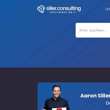
LE
Aaron Sill
D