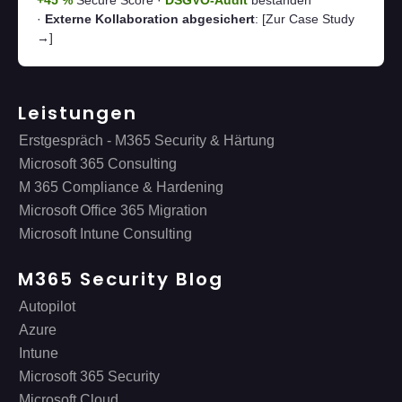
+45 %
Secure Score ·
DSGVO-Audit
bestanden
·
Externe Kollaboration abgesichert
:
[Zur Case Study
→]
Leistungen
Erstgespräch - M365 Security & Härtung
Microsoft 365 Consulting
M 365 Compliance & Hardening
Microsoft Office 365 Migration
Microsoft Intune Consulting
M365 Security Blog
Autopilot
Azure
Intune
Microsoft 365 Security
Microsoft Cloud