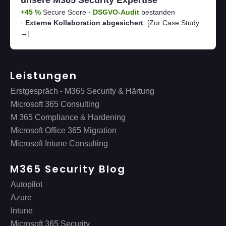
unsere M365 Security Expertise
+45 %
Secure Score ·
DSGVO-Audit
bestanden
·
Externe Kollaboration abgesichert
:
[Zur Case Study
→]
Leistungen
Erstgespräch - M365 Security & Härtung
Microsoft 365 Consulting
M 365 Compliance & Hardening
Microsoft Office 365 Migration
Microsoft Intune Consulting
M365 Security Blog
Autopilot
Azure
Intune
Microsoft 365 Security