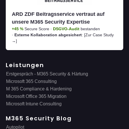
ARD ZDF Beitragsservice vertraut auf
unsere M365 Security Expertise
+45 %
Secure Score ·
DSGVO-Audit
bestanden
·
Externe Kollaboration abgesichert
:
[Zur Case Study
→]
Leistungen
Erstgespräch - M365 Security & Härtung
Microsoft 365 Consulting
M 365 Compliance & Hardening
Microsoft Office 365 Migration
Microsoft Intune Consulting
M365 Security Blog
Autopilot