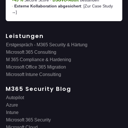
+45 %
Secure Score ·
DSGVO-Audit
bestanden
·
Externe Kollaboration abgesichert
:
[Zur Case Study
→]
Leistungen
Erstgespräch - M365 Security & Härtung
Microsoft 365 Consulting
M 365 Compliance & Hardening
Microsoft Office 365 Migration
Microsoft Intune Consulting
M365 Security Blog
Autopilot
Azure
Intune
Microsoft 365 Security
Microsoft Cloud