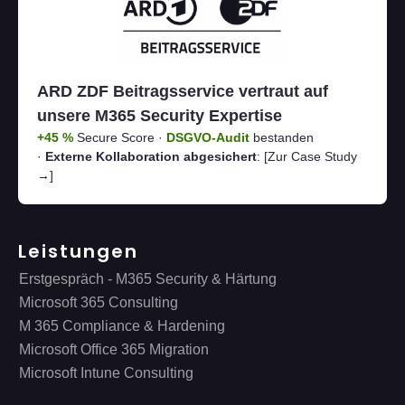
ARD ZDF Beitragsservice vertraut auf
unsere M365 Security Expertise
+45 %
Secure Score ·
DSGVO-Audit
bestanden
·
Externe Kollaboration abgesichert
:
[Zur Case Study
→]
Leistungen
Erstgespräch - M365 Security & Härtung
Microsoft 365 Consulting
M 365 Compliance & Hardening
Microsoft Office 365 Migration
Microsoft Intune Consulting