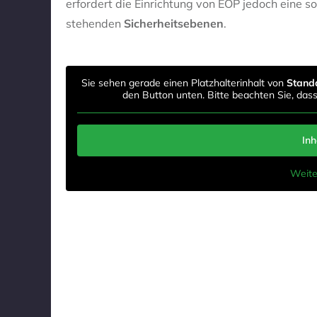
erfordert die Einrichtung von EOP jedoch eine s
stehenden
Sicherheitsebenen
.
Sie sehen gerade einen Platzhalterinhalt von
Stand
den Button unten. Bitte beachten Sie, das
Inh
Weite