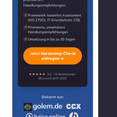
Handlungsempfehlungen.
Framework-basiertes Assessment
✓
(ISO 27001, IT-Grundschutz, CIS)
Priorisierte, umsetzbare
✓
Handlungsempfehlungen
Umsetzung in bis zu 30 Tagen
✓
Jetzt Hardening-Check
anfragen →
★★★★★
5,0 · 70 Rezensionen ·
Microsoft MVP 2025
Bekannt aus: