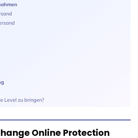
ßnahmen
rsand
ersand
ng
e Level zu bringen?
change Online Protection