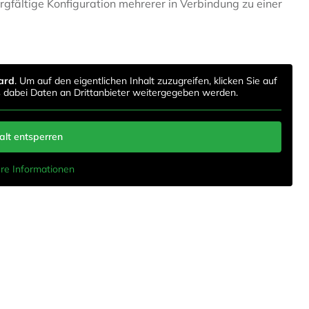
orgfältige Konfiguration mehrerer in Verbindung zu einer
ard
. Um auf den eigentlichen Inhalt zuzugreifen, klicken Sie auf
s dabei Daten an Drittanbieter weitergegeben werden.
alt entsperren
re Informationen