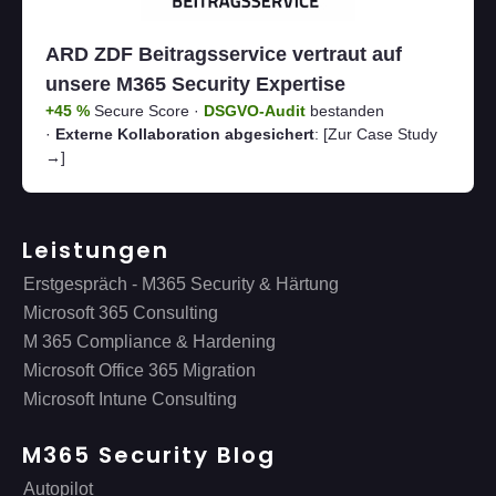
ARD ZDF Beitragsservice vertraut auf
unsere M365 Security Expertise
+45 %
Secure Score ·
DSGVO-Audit
bestanden
·
Externe Kollaboration abgesichert
:
[Zur Case Study
→]
Leistungen
Erstgespräch - M365 Security & Härtung
Microsoft 365 Consulting
M 365 Compliance & Hardening
Microsoft Office 365 Migration
Microsoft Intune Consulting
M365 Security Blog
Autopilot