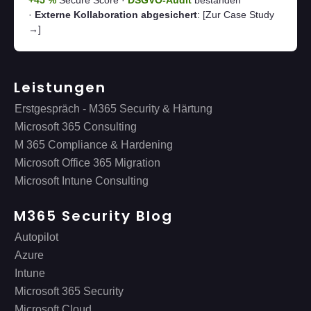
+45 %
Secure Score ·
DSGVO-Audit
bestanden
·
Externe Kollaboration abgesichert
:
[Zur Case Study
→]
Leistungen
Erstgespräch - M365 Security & Härtung
Microsoft 365 Consulting
M 365 Compliance & Hardening
Microsoft Office 365 Migration
Microsoft Intune Consulting
M365 Security Blog
Autopilot
Azure
Intune
Microsoft 365 Security
Microsoft Cloud