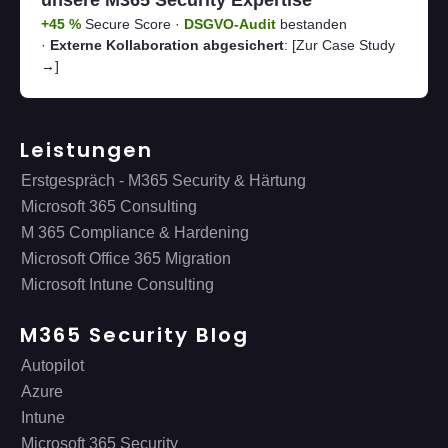
unsere M365 Security Expertise
+45 %
Secure Score ·
DSGVO-Audit
bestanden
·
Externe Kollaboration abgesichert
:
[Zur Case Study
→]
Leistungen
Erstgespräch - M365 Security & Härtung
Microsoft 365 Consulting
M 365 Compliance & Hardening
Microsoft Office 365 Migration
Microsoft Intune Consulting
M365 Security Blog
Autopilot
Azure
Intune
Microsoft 365 Security