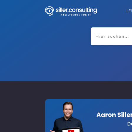
LE
Aaron Sill
D