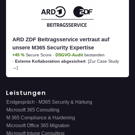
ARD ZDF Beitragsservice vertraut auf
unsere M365 Security Expertise
+45 %
Secure Score ·
DSGVO-Audit
bestanden
·
Externe Kollaboration abgesichert
:
[Zur Case Study
→]
Leistungen
Erstgespräch - M365 Security & Härtung
Microsoft 365 Consulting
M 365 Compliance & Hardening
Microsoft Office 365 Migration
Microsoft Intune Consulting