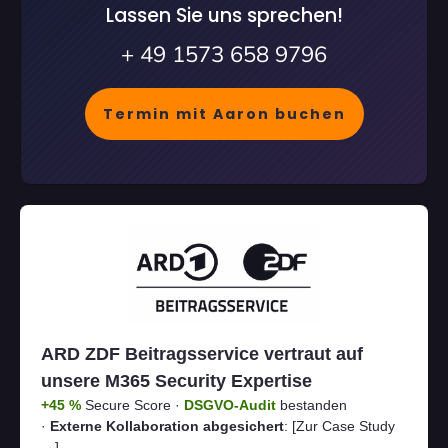
Lassen Sie uns sprechen!
+ 49 1573 658 9796
Termin mit Aaron buchen
ARD ZDF Beitragsservice vertraut auf
unsere M365 Security Expertise
+45 %
Secure Score ·
DSGVO-Audit
bestanden
·
Externe Kollaboration abgesichert
:
[Zur Case Study
→]