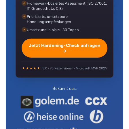
Framework-basiertes Assessment (ISO 27001,
✓
IT-Grundschutz, CIS)
Priorisierte, umsetzbare
✓
Handlungsempfehlungen
Umsetzung in bis zu 30 Tagen
✓
Jetzt Hardening-Check anfragen
→
★★★★★
5,0 · 70 Rezensionen · Microsoft MVP 2025
Bekannt aus: