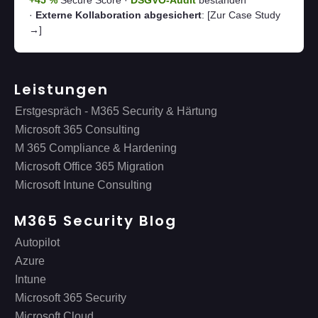
+45 %
Secure Score ·
DSGVO-Audit
bestanden
·
Externe Kollaboration abgesichert
:
[Zur Case Study
→]
Leistungen
Erstgespräch - M365 Security & Härtung
Microsoft 365 Consulting
M 365 Compliance & Hardening
Microsoft Office 365 Migration
Microsoft Intune Consulting
M365 Security Blog
Autopilot
Azure
Intune
Microsoft 365 Security
Microsoft Cloud