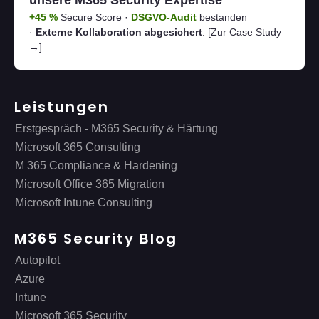
unsere M365 Security Expertise
+45 %
Secure Score ·
DSGVO-Audit
bestanden
·
Externe Kollaboration abgesichert
:
[Zur Case Study
→]
Leistungen
Erstgespräch - M365 Security & Härtung
Microsoft 365 Consulting
M 365 Compliance & Hardening
Microsoft Office 365 Migration
Microsoft Intune Consulting
M365 Security Blog
Autopilot
Azure
Intune
Microsoft 365 Security