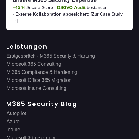
unsere M365 Security Expertise
+45 %
Secure Score ·
DSGVO-Audit
bestanden
·
Externe Kollaboration abgesichert
:
[Zur Case Study
→]
Leistungen
Erstgespräch - M365 Security & Härtung
Microsoft 365 Consulting
M 365 Compliance & Hardening
Microsoft Office 365 Migration
Microsoft Intune Consulting
M365 Security Blog
Autopilot
Azure
Intune
Microsoft 365 Security