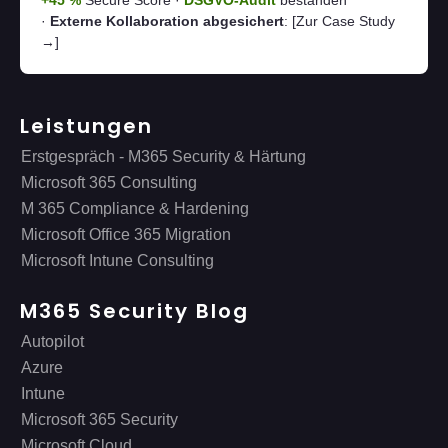
+45 %
Secure Score ·
DSGVO-Audit
bestanden
·
Externe Kollaboration abgesichert
:
[Zur Case Study
→]
Leistungen
Erstgespräch - M365 Security & Härtung
Microsoft 365 Consulting
M 365 Compliance & Hardening
Microsoft Office 365 Migration
Microsoft Intune Consulting
M365 Security Blog
Autopilot
Azure
Intune
Microsoft 365 Security
Microsoft Cloud