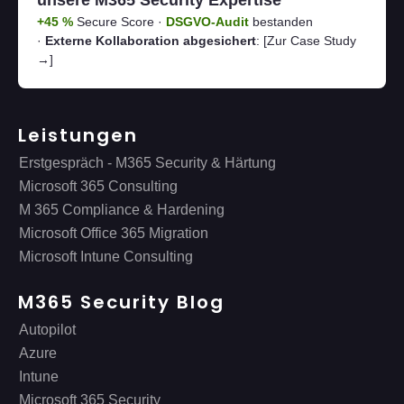
unsere M365 Security Expertise
+45 %
Secure Score ·
DSGVO-Audit
bestanden
·
Externe Kollaboration abgesichert
:
[Zur Case Study
→]
Leistungen
Erstgespräch - M365 Security & Härtung
Microsoft 365 Consulting
M 365 Compliance & Hardening
Microsoft Office 365 Migration
Microsoft Intune Consulting
M365 Security Blog
Autopilot
Azure
Intune
Microsoft 365 Security