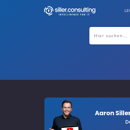
LE
Aaron Sill
D