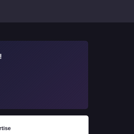
!
rtise