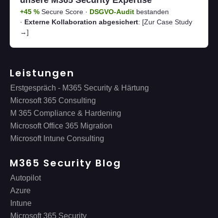
unsere M365 Security Expertise
+45 %
Secure Score ·
DSGVO-Audit
bestanden
·
Externe Kollaboration abgesichert
:
[Zur Case Study
→]
Leistungen
Erstgespräch - M365 Security & Härtung
Microsoft 365 Consulting
M 365 Compliance & Hardening
Microsoft Office 365 Migration
Microsoft Intune Consulting
M365 Security Blog
Autopilot
Azure
Intune
Microsoft 365 Security