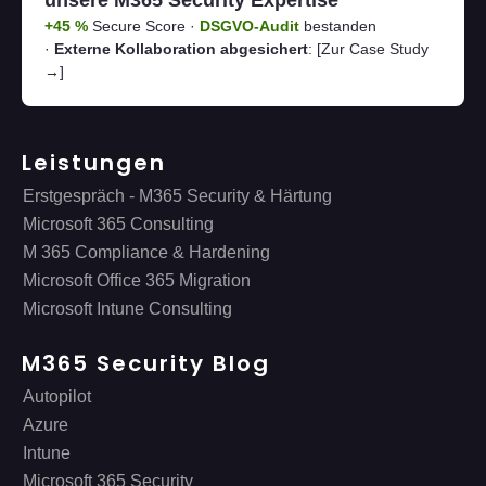
unsere M365 Security Expertise
+45 %
Secure Score ·
DSGVO-Audit
bestanden
·
Externe Kollaboration abgesichert
:
[Zur Case Study
→]
Leistungen
Erstgespräch - M365 Security & Härtung
Microsoft 365 Consulting
M 365 Compliance & Hardening
Microsoft Office 365 Migration
Microsoft Intune Consulting
M365 Security Blog
Autopilot
Azure
Intune
Microsoft 365 Security