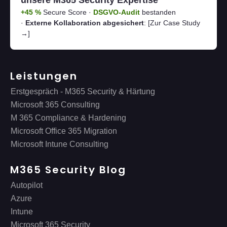
unsere M365 Security Expertise
+45 %
Secure Score ·
DSGVO-Audit
bestanden
·
Externe Kollaboration abgesichert
:
[Zur Case Study
→]
Leistungen
Erstgespräch - M365 Security & Härtung
Microsoft 365 Consulting
M 365 Compliance & Hardening
Microsoft Office 365 Migration
Microsoft Intune Consulting
M365 Security Blog
Autopilot
Azure
Intune
Microsoft 365 Security