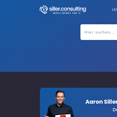
LE
Aaron Sill
D