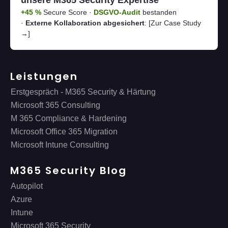
unsere M365 Security Expertise
+45 %
Secure Score ·
DSGVO-Audit
bestanden
·
Externe Kollaboration abgesichert
:
[Zur Case Study
→]
Leistungen
Erstgespräch - M365 Security & Härtung
Microsoft 365 Consulting
M 365 Compliance & Hardening
Microsoft Office 365 Migration
Microsoft Intune Consulting
M365 Security Blog
Autopilot
Azure
Intune
Microsoft 365 Security