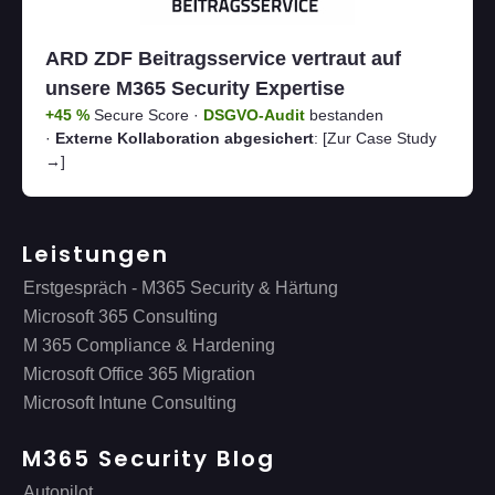
ARD ZDF Beitragsservice vertraut auf
unsere M365 Security Expertise
+45 %
Secure Score ·
DSGVO-Audit
bestanden
·
Externe Kollaboration abgesichert
:
[Zur Case Study
→]
Leistungen
Erstgespräch - M365 Security & Härtung
Microsoft 365 Consulting
M 365 Compliance & Hardening
Microsoft Office 365 Migration
Microsoft Intune Consulting
M365 Security Blog
Autopilot