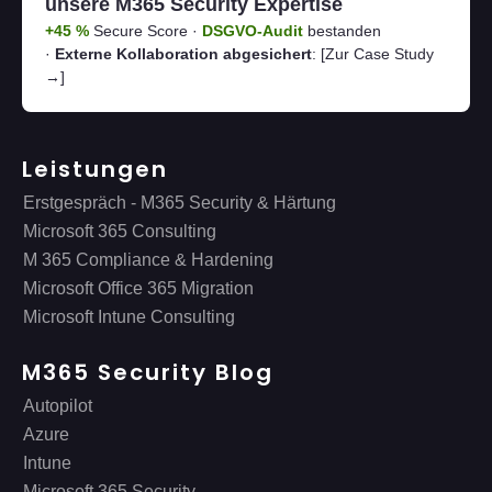
unsere M365 Security Expertise
+45 %
Secure Score ·
DSGVO-Audit
bestanden
·
Externe Kollaboration abgesichert
:
[Zur Case Study
→]
Leistungen
Erstgespräch - M365 Security & Härtung
Microsoft 365 Consulting
M 365 Compliance & Hardening
Microsoft Office 365 Migration
Microsoft Intune Consulting
M365 Security Blog
Autopilot
Azure
Intune
Microsoft 365 Security