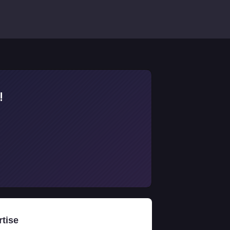
!
rtise