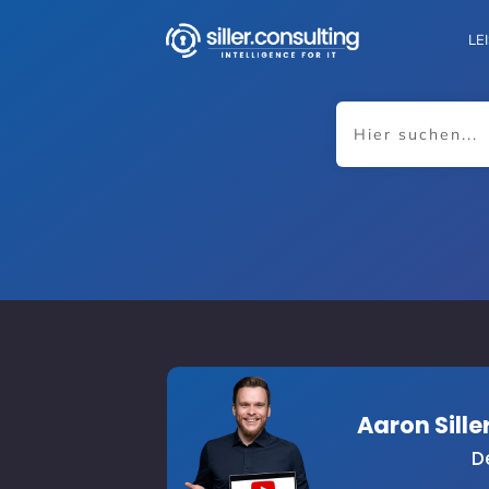
LE
Aaron Sill
D