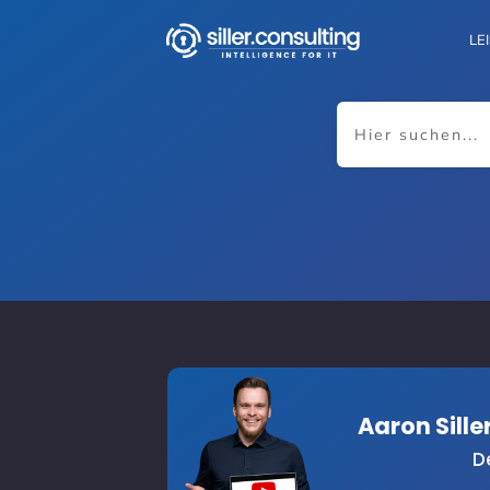
LE
Aaron Sill
D