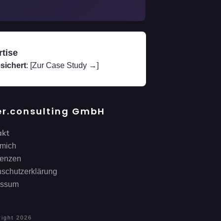
rtise
sichert
:
[Zur Case Study →]
ler.consulting GmbH
akt
 mich
renzen
schutzerklärung
essum
right
2026