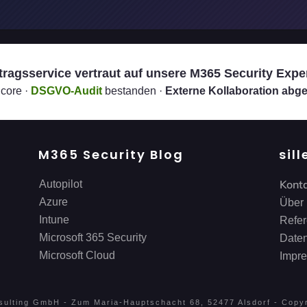
ragsservice vertraut auf unsere M365 Security Expe
core ·
DSGVO-Audit
bestanden ·
Externe Kollaboration abge
M365 Security Blog
sil
Kont
Autopilot
Azure
Über
Intune
Refe
Microsoft 365 Security
Daten
Microsoft Cloud
Impr
nsulting GmbH - Zum Maria-Hauptschacht 68, 52477 Alsdorf - Copy