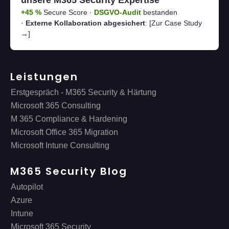
unsere M365 Security Expertise
+45 %
Secure Score ·
DSGVO-Audit
bestanden
·
Externe Kollaboration abgesichert
:
[Zur Case Study
→]
Leistungen
Erstgespräch - M365 Security & Härtung
Microsoft 365 Consulting
M 365 Compliance & Hardening
Microsoft Office 365 Migration
Microsoft Intune Consulting
M365 Security Blog
Autopilot
Azure
Intune
Microsoft 365 Security