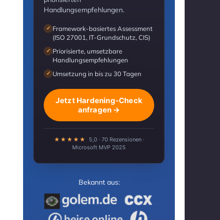
Handlungsempfehlungen.
Framework-basiertes Assessment
✓
(ISO 27001, IT-Grundschutz, CIS)
Priorisierte, umsetzbare
✓
Handlungsempfehlungen
Umsetzung in bis zu 30 Tagen
✓
Jetzt Hardening-Check
anfragen →
★★★★★
5,0 · 70 Rezensionen ·
Microsoft MVP 2025
Bekannt aus: